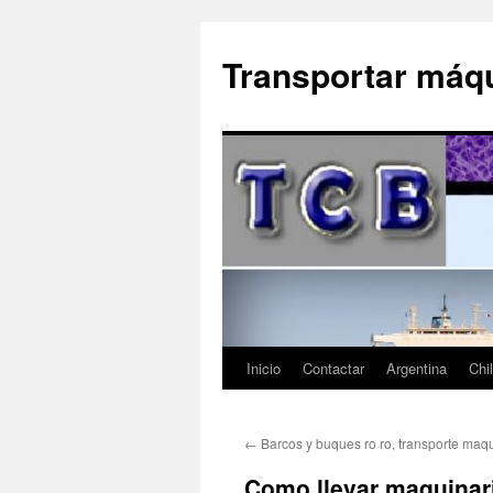
Saltar
al
Transportar máqu
contenido
Inicio
Contactar
Argentina
Chi
←
Barcos y buques ro ro, transporte maq
Como llevar maquinar