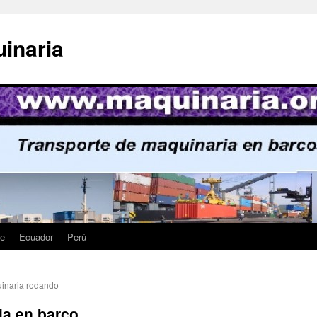
inaria
le
Ecuador
Perú
uinaria rodando
ia en barco